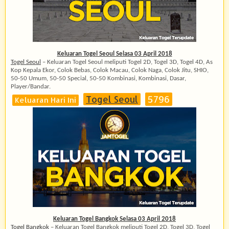
Keluaran Togel Seoul Selasa 03 April 2018
Togel Seoul
– Keluaran Togel Seoul meliputi Togel 2D, Togel 3D, Togel 4D, As
Kop Kepala Ekor, Colok Bebas, Colok Macau, Colok Naga, Colok Jitu, SHIO,
50-50 Umum, 50-50 Special, 50-50 Kombinasi, Kombinasi, Dasar,
Player/Bandar.
5796
Togel Seoul
Keluaran Hari Ini
Keluaran Togel Bangkok Selasa 03 April 2018
Togel Bangkok
– Keluaran Togel Bangkok meliputi Togel 2D, Togel 3D, Togel