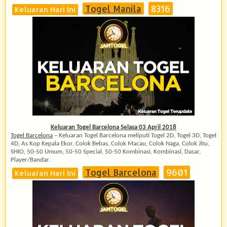
8316
Togel Manila
Keluaran Hari Ini
Keluaran Togel Barcelona Selasa 03 April 2018
Togel Barcelona
– Keluaran Togel Barcelona meliputi Togel 2D, Togel 3D, Togel
4D, As Kop Kepala Ekor, Colok Bebas, Colok Macau, Colok Naga, Colok Jitu,
SHIO, 50-50 Umum, 50-50 Special, 50-50 Kombinasi, Kombinasi, Dasar,
Player/Bandar.
9601
Togel Barcelona
Keluaran Hari Ini