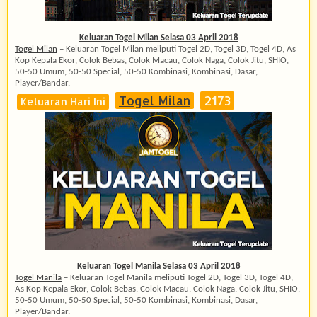
Keluaran Togel Milan Selasa 03 April 2018
Togel Milan
– Keluaran Togel Milan meliputi Togel 2D, Togel 3D, Togel 4D, As
Kop Kepala Ekor, Colok Bebas, Colok Macau, Colok Naga, Colok Jitu, SHIO,
50-50 Umum, 50-50 Special, 50-50 Kombinasi, Kombinasi, Dasar,
Player/Bandar.
2173
Togel Milan
Keluaran Hari Ini
Keluaran Togel Manila Selasa 03 April 2018
Togel Manila
– Keluaran Togel Manila meliputi Togel 2D, Togel 3D, Togel 4D,
As Kop Kepala Ekor, Colok Bebas, Colok Macau, Colok Naga, Colok Jitu, SHIO,
50-50 Umum, 50-50 Special, 50-50 Kombinasi, Kombinasi, Dasar,
Player/Bandar.