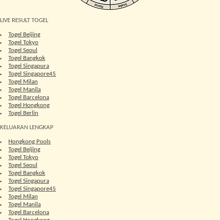
LIVE RESULT TOGEL
Togel Beijing
Togel Tokyo
Togel Seoul
Togel Bangkok
Togel Singapura
Togel Singapore45
Togel Milan
Togel Manila
Togel Barcelona
Togel Hongkong
Togel Berlin
KELUARAN LENGKAP
Hongkong Pools
Togel Beijing
Togel Tokyo
Togel Seoul
Togel Bangkok
Togel Singapura
Togel Singapore45
Togel Milan
Togel Manila
Togel Barcelona