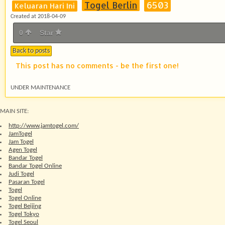
6503
Togel Berlin
Keluaran Hari Ini
Created at 2018-04-09
0
Star
Back to posts
This post has no comments - be the first one!
UNDER MAINTENANCE
MAIN SITE:
http://www.jamtogel.com/
JamTogel
Jam Togel
Agen Togel
Bandar Togel
Bandar Togel Online
Judi Togel
Pasaran Togel
Togel
Togel Online
Togel Beijing
Togel Tokyo
Togel Seoul