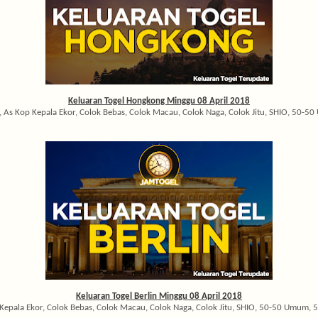
Keluaran Togel Hongkong Minggu 08 April 2018
, As Kop Kepala Ekor, Colok Bebas, Colok Macau, Colok Naga, Colok Jitu, SHIO, 50-5
Keluaran Togel Berlin Minggu 08 April 2018
p Kepala Ekor, Colok Bebas, Colok Macau, Colok Naga, Colok Jitu, SHIO, 50-50 Umum, 