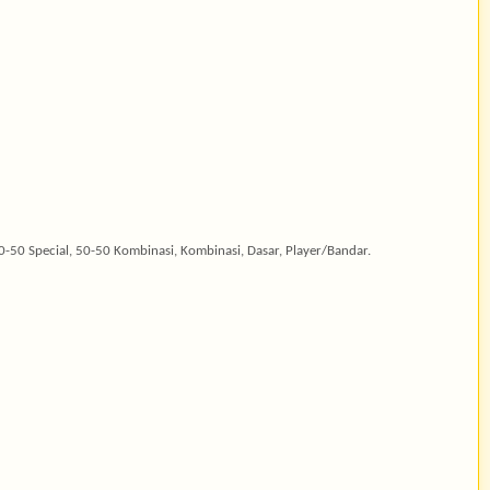
0-50 Special, 50-50 Kombinasi, Kombinasi, Dasar, Player/Bandar.