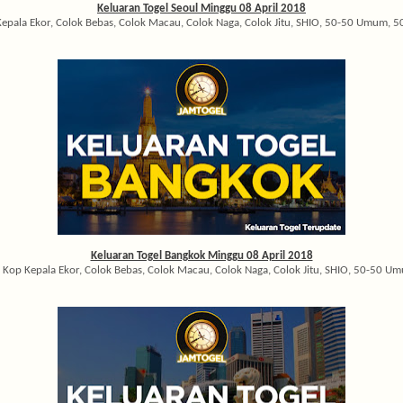
Keluaran Togel Seoul Minggu 08 April 2018
 Kepala Ekor, Colok Bebas, Colok Macau, Colok Naga, Colok Jitu, SHIO, 50-50 Umum, 5
Keluaran Togel Bangkok Minggu 08 April 2018
s Kop Kepala Ekor, Colok Bebas, Colok Macau, Colok Naga, Colok Jitu, SHIO, 50-50 U