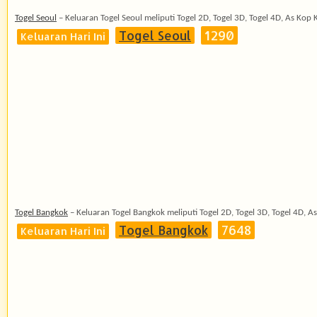
Togel Seoul
– Keluaran Togel Seoul meliputi Togel 2D, Togel 3D, Togel 4D, As Kop
1290
Togel Seoul
Keluaran Hari Ini
Togel Bangkok
– Keluaran Togel Bangkok meliputi Togel 2D, Togel 3D, Togel 4D, A
7648
Togel Bangkok
Keluaran Hari Ini