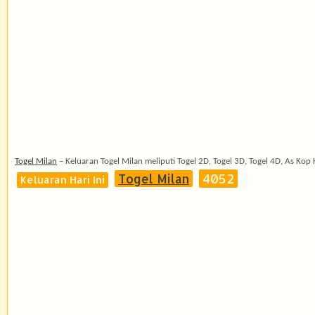
Togel Milan
– Keluaran Togel Milan meliputi Togel 2D, Togel 3D, Togel 4D, As Kop
4052
Togel Milan
Keluaran Hari Ini