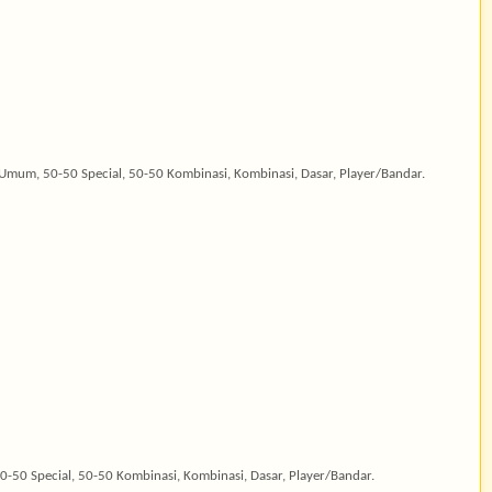
0 Umum, 50-50 Special, 50-50 Kombinasi, Kombinasi, Dasar, Player/Bandar.
50-50 Special, 50-50 Kombinasi, Kombinasi, Dasar, Player/Bandar.