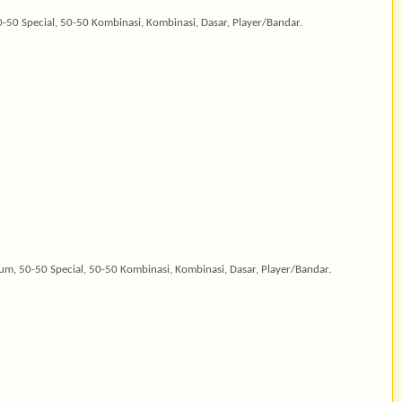
0-50 Special, 50-50 Kombinasi, Kombinasi, Dasar, Player/Bandar.
mum, 50-50 Special, 50-50 Kombinasi, Kombinasi, Dasar, Player/Bandar.