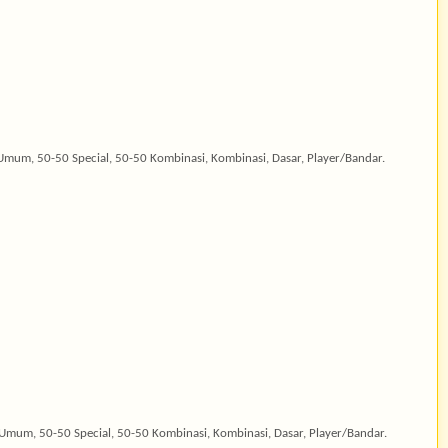
0 Umum, 50-50 Special, 50-50 Kombinasi, Kombinasi, Dasar, Player/Bandar.
0 Umum, 50-50 Special, 50-50 Kombinasi, Kombinasi, Dasar, Player/Bandar.