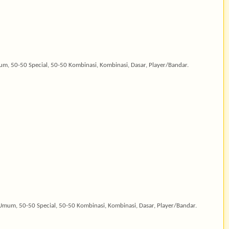
mum, 50-50 Special, 50-50 Kombinasi, Kombinasi, Dasar, Player/Bandar.
0 Umum, 50-50 Special, 50-50 Kombinasi, Kombinasi, Dasar, Player/Bandar.