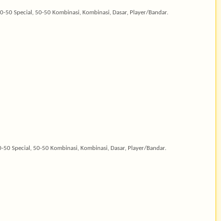
50-50 Special, 50-50 Kombinasi, Kombinasi, Dasar, Player/Bandar.
0-50 Special, 50-50 Kombinasi, Kombinasi, Dasar, Player/Bandar.