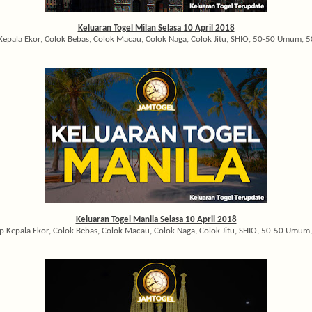
Keluaran Togel Milan Selasa 10 April 2018
 Kepala Ekor, Colok Bebas, Colok Macau, Colok Naga, Colok Jitu, SHIO, 50-50 Umum, 5
Keluaran Togel Manila Selasa 10 April 2018
Kop Kepala Ekor, Colok Bebas, Colok Macau, Colok Naga, Colok Jitu, SHIO, 50-50 Umum