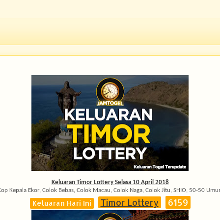
Keluaran Timor Lottery Selasa 10 April 2018
 Kop Kepala Ekor, Colok Bebas, Colok Macau, Colok Naga, Colok Jitu, SHIO, 50-50 Umu
6159
Timor Lottery
Keluaran Hari Ini