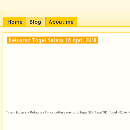
Home
Blog
About me
Keluaran Togel Selasa 10 April 2018
Timor Lottery
– Keluaran Timor Lottery meliputi Togel 2D, Togel 3D, Togel 4D, As