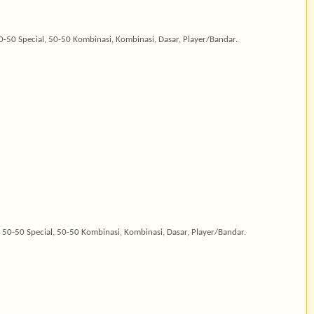
0-50 Special, 50-50 Kombinasi, Kombinasi, Dasar, Player/Bandar.
, 50-50 Special, 50-50 Kombinasi, Kombinasi, Dasar, Player/Bandar.