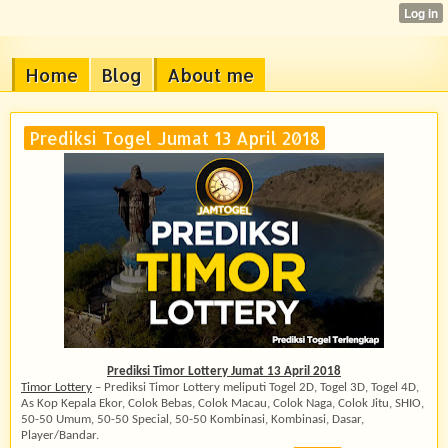
Home
Blog
About me
Prediksi Togel Jumat 13 April 2018
Prediksi Timor Lottery Jumat 13 April 2018
Timor Lottery
– Prediksi Timor Lottery meliputi Togel 2D, Togel 3D, Togel 4D,
As Kop Kepala Ekor, Colok Bebas, Colok Macau, Colok Naga, Colok Jitu, SHIO,
50-50 Umum, 50-50 Special, 50-50 Kombinasi, Kombinasi, Dasar,
Player/Bandar.