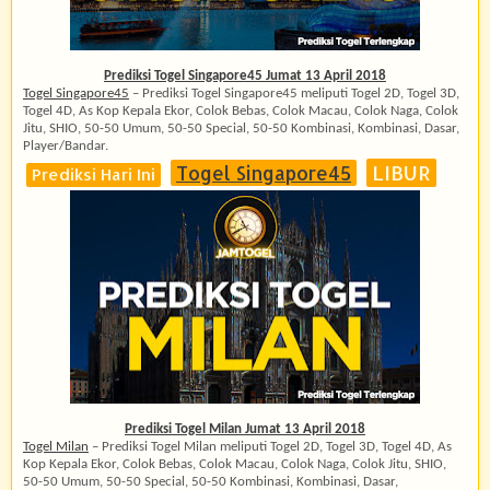
Prediksi Togel Singapore45 Jumat 13 April 2018
Togel Singapore45
– Prediksi Togel Singapore45 meliputi Togel 2D, Togel 3D,
Togel 4D, As Kop Kepala Ekor, Colok Bebas, Colok Macau, Colok Naga, Colok
Jitu, SHIO, 50-50 Umum, 50-50 Special, 50-50 Kombinasi, Kombinasi, Dasar,
Player/Bandar.
LIBUR
Togel Singapore45
Prediksi Hari Ini
Prediksi Togel Milan Jumat 13 April 2018
Togel Milan
– Prediksi Togel Milan meliputi Togel 2D, Togel 3D, Togel 4D, As
Kop Kepala Ekor, Colok Bebas, Colok Macau, Colok Naga, Colok Jitu, SHIO,
50-50 Umum, 50-50 Special, 50-50 Kombinasi, Kombinasi, Dasar,