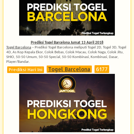
Prediksi Togel Barcelona Jumat 13 April 2018
Togel Barcelona
– Prediksi Togel Barcelona meliputi Togel 2D, Togel 3D, Togel
4D, As Kop Kepala Ekor, Colok Bebas, Colok Macau, Colok Naga, Colok Jitu,
SHIO, 50-50 Umum, 50-50 Special, 50-50 Kombinasi, Kombinasi, Dasar,
Player/Bandar.
6177
Togel Barcelona
Prediksi Hari Ini