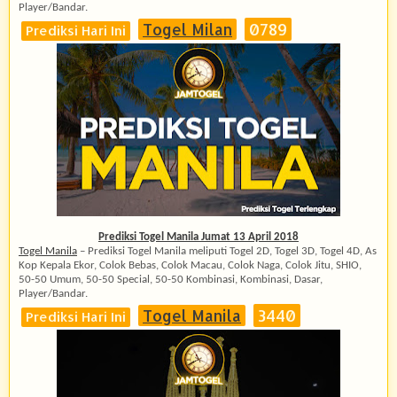
Player/Bandar.
0789
Togel Milan
Prediksi Hari Ini
Prediksi Togel Manila Jumat 13 April 2018
Togel Manila
– Prediksi Togel Manila meliputi Togel 2D, Togel 3D, Togel 4D, As
Kop Kepala Ekor, Colok Bebas, Colok Macau, Colok Naga, Colok Jitu, SHIO,
50-50 Umum, 50-50 Special, 50-50 Kombinasi, Kombinasi, Dasar,
Player/Bandar.
3440
Togel Manila
Prediksi Hari Ini