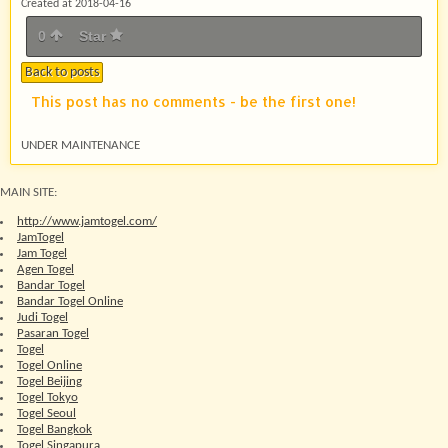
Created at 2018-04-16
0
Star
Back to posts
This post has no comments - be the first one!
UNDER MAINTENANCE
MAIN SITE:
http://www.jamtogel.com/
JamTogel
Jam Togel
Agen Togel
Bandar Togel
Bandar Togel Online
Judi Togel
Pasaran Togel
Togel
Togel Online
Togel Beijing
Togel Tokyo
Togel Seoul
Togel Bangkok
Togel Singapura