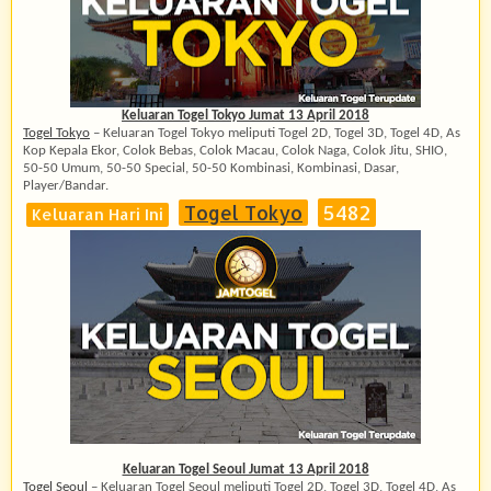
Keluaran Togel Tokyo Jumat 13 April 2018
Togel Tokyo
– Keluaran Togel Tokyo meliputi Togel 2D, Togel 3D, Togel 4D, As
Kop Kepala Ekor, Colok Bebas, Colok Macau, Colok Naga, Colok Jitu, SHIO,
50-50 Umum, 50-50 Special, 50-50 Kombinasi, Kombinasi, Dasar,
Player/Bandar.
5482
Togel Tokyo
Keluaran Hari Ini
Keluaran Togel Seoul Jumat 13 April 2018
Togel Seoul
– Keluaran Togel Seoul meliputi Togel 2D, Togel 3D, Togel 4D, As