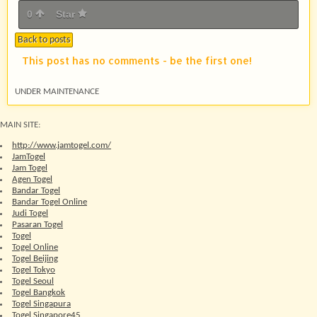
0
Star
Back to posts
This post has no comments - be the first one!
UNDER MAINTENANCE
MAIN SITE:
http://www.jamtogel.com/
JamTogel
Jam Togel
Agen Togel
Bandar Togel
Bandar Togel Online
Judi Togel
Pasaran Togel
Togel
Togel Online
Togel Beijing
Togel Tokyo
Togel Seoul
Togel Bangkok
Togel Singapura
Togel Singapore45