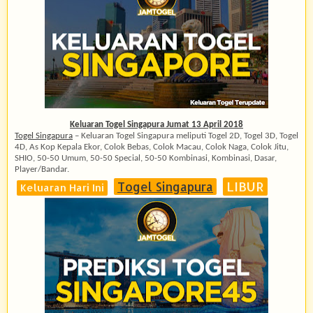
Keluaran Togel Singapura Jumat 13 April 2018
Togel Singapura
– Keluaran Togel Singapura meliputi Togel 2D, Togel 3D, Togel
4D, As Kop Kepala Ekor, Colok Bebas, Colok Macau, Colok Naga, Colok Jitu,
SHIO, 50-50 Umum, 50-50 Special, 50-50 Kombinasi, Kombinasi, Dasar,
Player/Bandar.
LIBUR
Togel Singapura
Keluaran Hari Ini