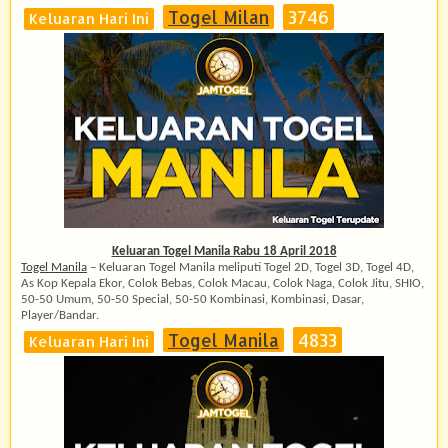
3746
Togel Milan
Keluaran Hari Ini
Keluaran Togel Manila Rabu 18 April 2018
Togel Manila
– Keluaran Togel Manila meliputi Togel 2D, Togel 3D, Togel 4D,
As Kop Kepala Ekor, Colok Bebas, Colok Macau, Colok Naga, Colok Jitu, SHIO,
50-50 Umum, 50-50 Special, 50-50 Kombinasi, Kombinasi, Dasar,
Player/Bandar.
4833
Togel Manila
Keluaran Hari Ini