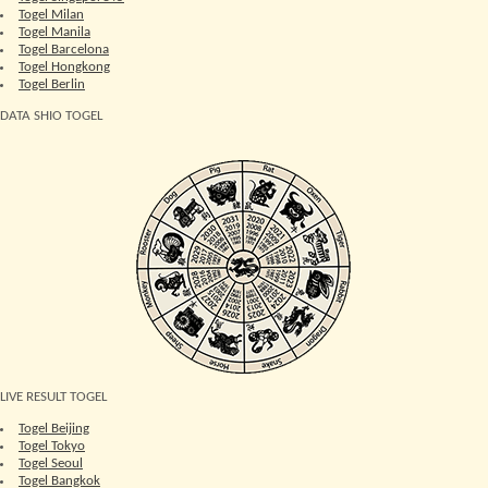
Togel Milan
Togel Manila
Togel Barcelona
Togel Hongkong
Togel Berlin
DATA SHIO TOGEL
LIVE RESULT TOGEL
Togel Beijing
Togel Tokyo
Togel Seoul
Togel Bangkok