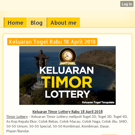
Home
Blog
About me
Keluaran Togel Rabu 18 April 2018
Keluaran Timor Lottery Rabu 18 April 2018
Timor Lottery
– Keluaran Timor Lottery meliputi Togel 2D, Togel 3D, Togel 4D,
As Kop Kepala Ekor, Colok Bebas, Colok Macau, Colok Naga, Colok Jitu, SHIO,
50-50 Umum, 50-50 Special, 50-50 Kombinasi, Kombinasi, Dasar,
Player/Bandar.