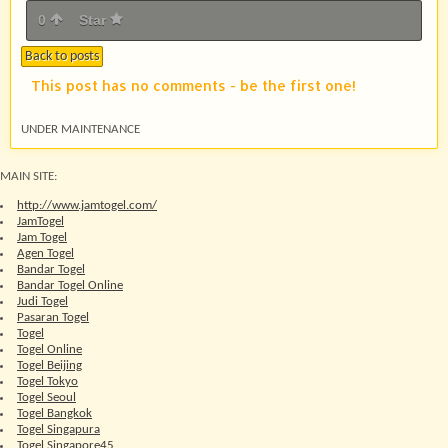
0
Star
Back to posts
This post has no comments - be the first one!
UNDER MAINTENANCE
MAIN SITE:
http://www.jamtogel.com/
JamTogel
Jam Togel
Agen Togel
Bandar Togel
Bandar Togel Online
Judi Togel
Pasaran Togel
Togel
Togel Online
Togel Beijing
Togel Tokyo
Togel Seoul
Togel Bangkok
Togel Singapura
Togel Singapore45