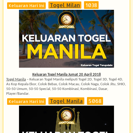
1038
Togel Milan
Keluaran Hari Ini
Keluaran Togel Manila Jumat 20 April 2018
Togel Manila
– Keluaran Togel Manila meliputi Togel 2D, Togel 3D, Togel 4D,
As Kop Kepala Ekor, Colok Bebas, Colok Macau, Colok Naga, Colok Jitu, SHIO,
50-50 Umum, 50-50 Special, 50-50 Kombinasi, Kombinasi, Dasar,
Player/Bandar.
5068
Togel Manila
Keluaran Hari Ini