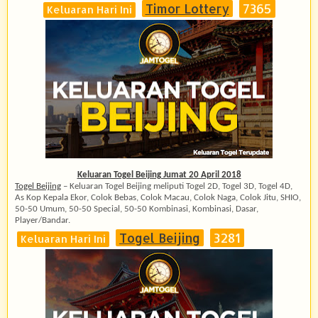
7365
Timor Lottery
Keluaran Hari Ini
Keluaran Togel Beijing Jumat 20 April 2018
Togel Beijing
– Keluaran Togel Beijing meliputi Togel 2D, Togel 3D, Togel 4D,
As Kop Kepala Ekor, Colok Bebas, Colok Macau, Colok Naga, Colok Jitu, SHIO,
50-50 Umum, 50-50 Special, 50-50 Kombinasi, Kombinasi, Dasar,
Player/Bandar.
3281
Togel Beijing
Keluaran Hari Ini