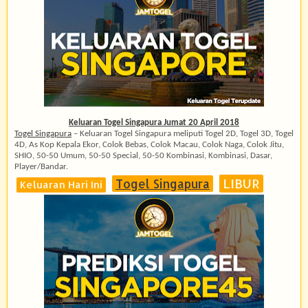
Keluaran Togel Singapura Jumat 20 April 2018
Togel Singapura
– Keluaran Togel Singapura meliputi Togel 2D, Togel 3D, Togel
4D, As Kop Kepala Ekor, Colok Bebas, Colok Macau, Colok Naga, Colok Jitu,
SHIO, 50-50 Umum, 50-50 Special, 50-50 Kombinasi, Kombinasi, Dasar,
Player/Bandar.
LIBUR
Togel Singapura
Keluaran Hari Ini