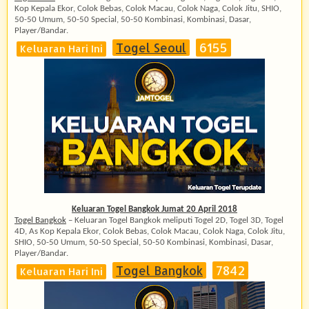
Kop Kepala Ekor, Colok Bebas, Colok Macau, Colok Naga, Colok Jitu, SHIO,
50-50 Umum, 50-50 Special, 50-50 Kombinasi, Kombinasi, Dasar,
Player/Bandar.
6155
Togel Seoul
Keluaran Hari Ini
Keluaran Togel Bangkok Jumat 20 April 2018
Togel Bangkok
– Keluaran Togel Bangkok meliputi Togel 2D, Togel 3D, Togel
4D, As Kop Kepala Ekor, Colok Bebas, Colok Macau, Colok Naga, Colok Jitu,
SHIO, 50-50 Umum, 50-50 Special, 50-50 Kombinasi, Kombinasi, Dasar,
Player/Bandar.
7842
Togel Bangkok
Keluaran Hari Ini