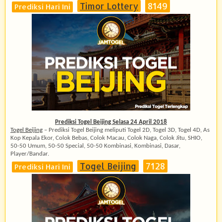
8149
Timor Lottery
Prediksi Hari Ini
Prediksi Togel Beijing Selasa 24 April 2018
Togel Beijing
– Prediksi Togel Beijing meliputi Togel 2D, Togel 3D, Togel 4D, As
Kop Kepala Ekor, Colok Bebas, Colok Macau, Colok Naga, Colok Jitu, SHIO,
50-50 Umum, 50-50 Special, 50-50 Kombinasi, Kombinasi, Dasar,
Player/Bandar.
7128
Togel Beijing
Prediksi Hari Ini