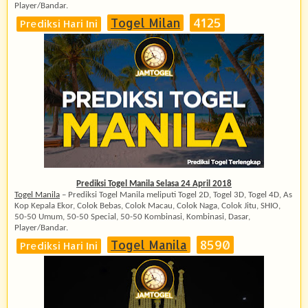
Player/Bandar.
4125
Togel Milan
Prediksi Hari Ini
Prediksi Togel Manila Selasa 24 April 2018
Togel Manila
– Prediksi Togel Manila meliputi Togel 2D, Togel 3D, Togel 4D, As
Kop Kepala Ekor, Colok Bebas, Colok Macau, Colok Naga, Colok Jitu, SHIO,
50-50 Umum, 50-50 Special, 50-50 Kombinasi, Kombinasi, Dasar,
Player/Bandar.
8590
Togel Manila
Prediksi Hari Ini