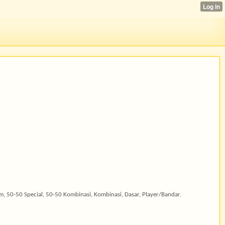
m, 50-50 Special, 50-50 Kombinasi, Kombinasi, Dasar, Player/Bandar.