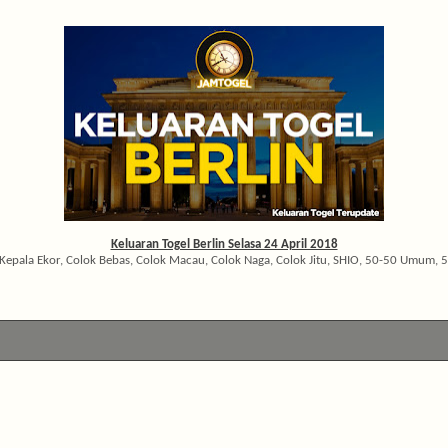
Keluaran Togel Berlin Selasa 24 April 2018
p Kepala Ekor, Colok Bebas, Colok Macau, Colok Naga, Colok Jitu, SHIO, 50-50 Umum, 