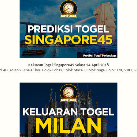
Keluaran Togel Singapore45 Selasa 24 April 2018
gel 4D, As Kop Kepala Ekor, Colok Bebas, Colok Macau, Colok Naga, Colok Jitu, SHIO,