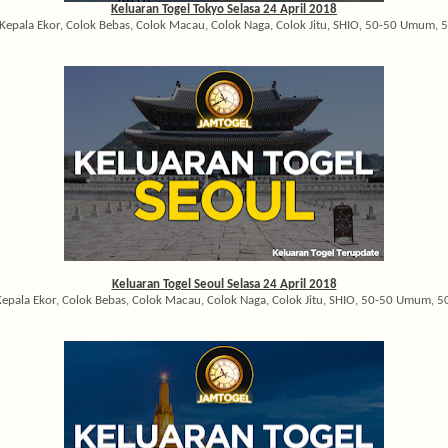
Keluaran Togel Tokyo Selasa 24 April 2018
p Kepala Ekor, Colok Bebas, Colok Macau, Colok Naga, Colok Jitu, SHIO, 50-50 Umum, 
Keluaran Togel Seoul Selasa 24 April 2018
 Kepala Ekor, Colok Bebas, Colok Macau, Colok Naga, Colok Jitu, SHIO, 50-50 Umum, 5