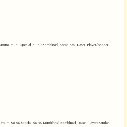
0 Umum, 50-50 Special, 50-50 Kombinasi, Kombinasi, Dasar, Player/Bandar.
0 Umum, 50-50 Special, 50-50 Kombinasi, Kombinasi, Dasar, Player/Bandar.