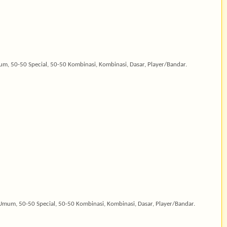
mum, 50-50 Special, 50-50 Kombinasi, Kombinasi, Dasar, Player/Bandar.
0 Umum, 50-50 Special, 50-50 Kombinasi, Kombinasi, Dasar, Player/Bandar.