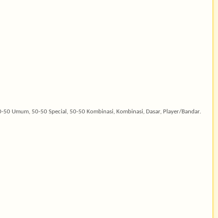
 50-50 Umum, 50-50 Special, 50-50 Kombinasi, Kombinasi, Dasar, Player/Bandar.