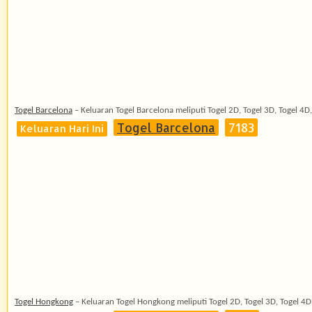
Togel Barcelona
– Keluaran Togel Barcelona meliputi Togel 2D, Togel 3D, Togel 4
7183
Togel Barcelona
Keluaran Hari Ini
Togel Hongkong
– Keluaran Togel Hongkong meliputi Togel 2D, Togel 3D, Togel 4D