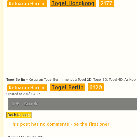
2177
Togel Hongkong
Keluaran Hari Ini
Togel Berlin
– Keluaran Togel Berlin meliputi Togel 2D, Togel 3D, Togel 4D, As Ko
6120
Togel Berlin
Keluaran Hari Ini
Created at 2018-04-27
0
Star
Back to posts
This post has no comments - be the first one!