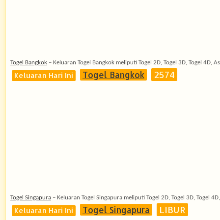
Togel Bangkok
– Keluaran Togel Bangkok meliputi Togel 2D, Togel 3D, Togel 4D, A
2574
Togel Bangkok
Keluaran Hari Ini
Togel Singapura
– Keluaran Togel Singapura meliputi Togel 2D, Togel 3D, Togel 4
LIBUR
Togel Singapura
Keluaran Hari Ini