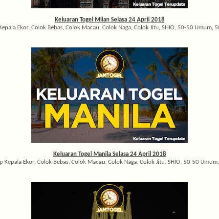
Keluaran Togel Milan Selasa 24 April 2018
 Kepala Ekor, Colok Bebas, Colok Macau, Colok Naga, Colok Jitu, SHIO, 50-50 Umum, 5
Keluaran Togel Manila Selasa 24 April 2018
Kop Kepala Ekor, Colok Bebas, Colok Macau, Colok Naga, Colok Jitu, SHIO, 50-50 Umum