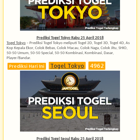
Prediksi Togel Tokyo Rabu 25 April 2018
Togel Tokyo
– Prediksi Togel Tokyo meliputi Togel 2D, Togel 3D, Togel 4D, As
Kop Kepala Ekor, Colok Bebas, Colok Macau, Colok Naga, Colok Jitu, SHIO,
50-50 Umum, 50-50 Special, 50-50 Kombinasi, Kombinasi, Dasar,
Player/Bandar.
4962
Togel Tokyo
Prediksi Hari Ini
Prediksi Togel Seoul Rabu 25 April 2018