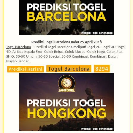
Prediksi Togel Barcelona Rabu 25 April 2018
Togel Barcelona
– Prediksi Togel Barcelona meliputi Togel 2D, Togel 3D, Togel
4D, As Kop Kepala Ekor, Colok Bebas, Colok Macau, Colok Naga, Colok Jitu,
SHIO, 50-50 Umum, 50-50 Special, 50-50 Kombinasi, Kombinasi, Dasar,
Player/Bandar.
8294
Togel Barcelona
Prediksi Hari Ini