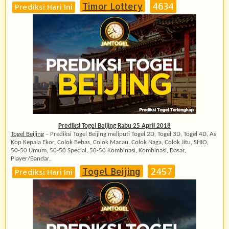
4634
Timor Lottery
Prediksi Hari Ini
Prediksi Togel Beijing Rabu 25 April 2018
Togel Beijing
– Prediksi Togel Beijing meliputi Togel 2D, Togel 3D, Togel 4D, As
Kop Kepala Ekor, Colok Bebas, Colok Macau, Colok Naga, Colok Jitu, SHIO,
50-50 Umum, 50-50 Special, 50-50 Kombinasi, Kombinasi, Dasar,
Player/Bandar.
2457
Togel Beijing
Prediksi Hari Ini