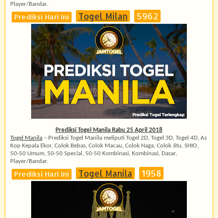
Player/Bandar.
5962
Togel Milan
Prediksi Hari Ini
Prediksi Togel Manila Rabu 25 April 2018
Togel Manila
– Prediksi Togel Manila meliputi Togel 2D, Togel 3D, Togel 4D, As
Kop Kepala Ekor, Colok Bebas, Colok Macau, Colok Naga, Colok Jitu, SHIO,
50-50 Umum, 50-50 Special, 50-50 Kombinasi, Kombinasi, Dasar,
Player/Bandar.
1958
Togel Manila
Prediksi Hari Ini