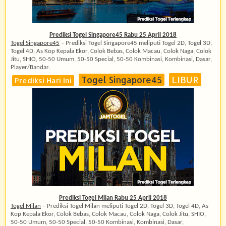
Prediksi Togel Singapore45 Rabu 25 April 2018
Togel Singapore45
– Prediksi Togel Singapore45 meliputi Togel 2D, Togel 3D,
Togel 4D, As Kop Kepala Ekor, Colok Bebas, Colok Macau, Colok Naga, Colok
Jitu, SHIO, 50-50 Umum, 50-50 Special, 50-50 Kombinasi, Kombinasi, Dasar,
Player/Bandar.
LIBUR
Togel Singapore45
Prediksi Hari Ini
Prediksi Togel Milan Rabu 25 April 2018
Togel Milan
– Prediksi Togel Milan meliputi Togel 2D, Togel 3D, Togel 4D, As
Kop Kepala Ekor, Colok Bebas, Colok Macau, Colok Naga, Colok Jitu, SHIO,
50-50 Umum, 50-50 Special, 50-50 Kombinasi, Kombinasi, Dasar,