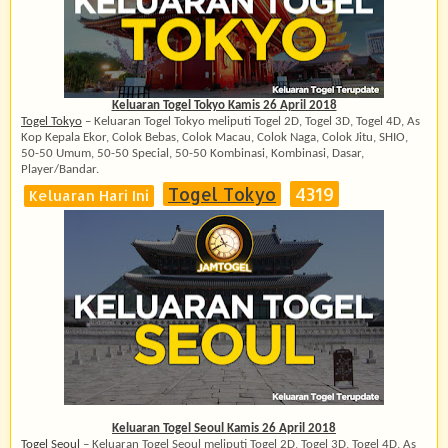
Keluaran Togel Tokyo Kamis 26 April 2018
Togel Tokyo
– Keluaran Togel Tokyo meliputi Togel 2D, Togel 3D, Togel 4D, As
Kop Kepala Ekor, Colok Bebas, Colok Macau, Colok Naga, Colok Jitu, SHIO,
50-50 Umum, 50-50 Special, 50-50 Kombinasi, Kombinasi, Dasar,
Player/Bandar.
4319
Togel Tokyo
Keluaran Hari Ini
Keluaran Togel Seoul Kamis 26 April 2018
Togel Seoul
– Keluaran Togel Seoul meliputi Togel 2D, Togel 3D, Togel 4D, As