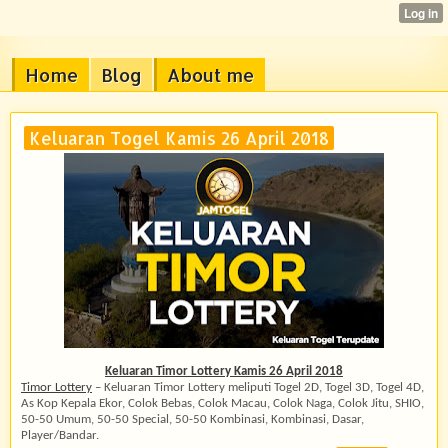
Home
Blog
About me
Keluaran Togel Kamis 26 April 2018
Keluaran Timor Lottery Kamis 26 April 2018
Timor Lottery
– Keluaran Timor Lottery meliputi Togel 2D, Togel 3D, Togel 4D,
As Kop Kepala Ekor, Colok Bebas, Colok Macau, Colok Naga, Colok Jitu, SHIO,
50-50 Umum, 50-50 Special, 50-50 Kombinasi, Kombinasi, Dasar,
Player/Bandar.