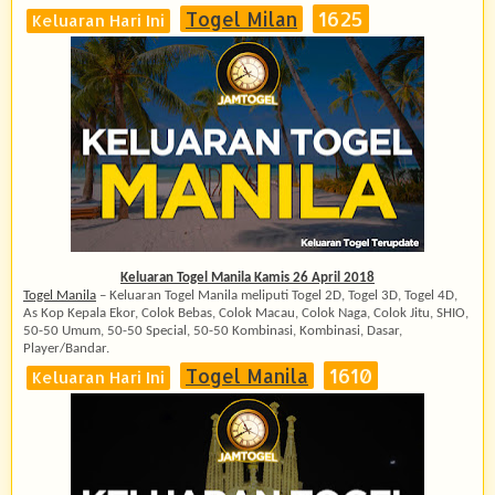
1625
Togel Milan
Keluaran Hari Ini
Keluaran Togel Manila Kamis 26 April 2018
Togel Manila
– Keluaran Togel Manila meliputi Togel 2D, Togel 3D, Togel 4D,
As Kop Kepala Ekor, Colok Bebas, Colok Macau, Colok Naga, Colok Jitu, SHIO,
50-50 Umum, 50-50 Special, 50-50 Kombinasi, Kombinasi, Dasar,
Player/Bandar.
1610
Togel Manila
Keluaran Hari Ini