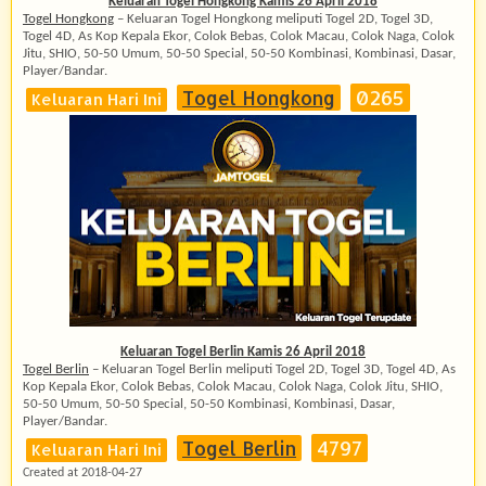
Keluaran Togel Hongkong Kamis 26 April 2018
Togel Hongkong
– Keluaran Togel Hongkong meliputi Togel 2D, Togel 3D,
Togel 4D, As Kop Kepala Ekor, Colok Bebas, Colok Macau, Colok Naga, Colok
Jitu, SHIO, 50-50 Umum, 50-50 Special, 50-50 Kombinasi, Kombinasi, Dasar,
Player/Bandar.
0265
Togel Hongkong
Keluaran Hari Ini
Keluaran Togel Berlin Kamis 26 April 2018
Togel Berlin
– Keluaran Togel Berlin meliputi Togel 2D, Togel 3D, Togel 4D, As
Kop Kepala Ekor, Colok Bebas, Colok Macau, Colok Naga, Colok Jitu, SHIO,
50-50 Umum, 50-50 Special, 50-50 Kombinasi, Kombinasi, Dasar,
Player/Bandar.
4797
Togel Berlin
Keluaran Hari Ini
Created at 2018-04-27