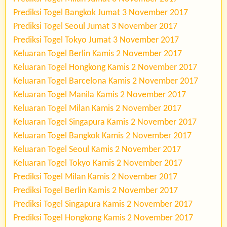
Prediksi Togel Bangkok Jumat 3 November 2017
Prediksi Togel Seoul Jumat 3 November 2017
Prediksi Togel Tokyo Jumat 3 November 2017
Keluaran Togel Berlin Kamis 2 November 2017
Keluaran Togel Hongkong Kamis 2 November 2017
Keluaran Togel Barcelona Kamis 2 November 2017
Keluaran Togel Manila Kamis 2 November 2017
Keluaran Togel Milan Kamis 2 November 2017
Keluaran Togel Singapura Kamis 2 November 2017
Keluaran Togel Bangkok Kamis 2 November 2017
Keluaran Togel Seoul Kamis 2 November 2017
Keluaran Togel Tokyo Kamis 2 November 2017
Prediksi Togel Milan Kamis 2 November 2017
Prediksi Togel Berlin Kamis 2 November 2017
Prediksi Togel Singapura Kamis 2 November 2017
Prediksi Togel Hongkong Kamis 2 November 2017