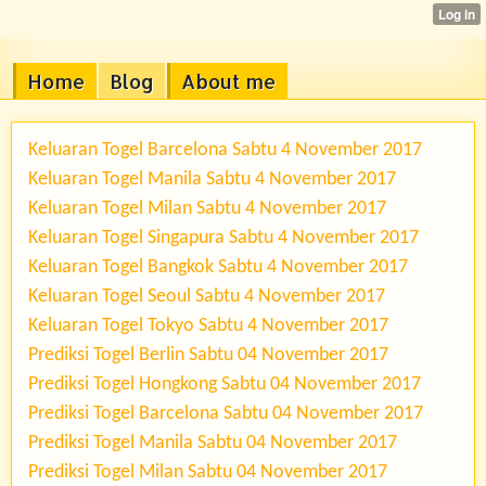
Home
Blog
About me
Keluaran Togel Barcelona Sabtu 4 November 2017
Keluaran Togel Manila Sabtu 4 November 2017
Keluaran Togel Milan Sabtu 4 November 2017
Keluaran Togel Singapura Sabtu 4 November 2017
Keluaran Togel Bangkok Sabtu 4 November 2017
Keluaran Togel Seoul Sabtu 4 November 2017
Keluaran Togel Tokyo Sabtu 4 November 2017
Prediksi Togel Berlin Sabtu 04 November 2017
Prediksi Togel Hongkong Sabtu 04 November 2017
Prediksi Togel Barcelona Sabtu 04 November 2017
Prediksi Togel Manila Sabtu 04 November 2017
Prediksi Togel Milan Sabtu 04 November 2017