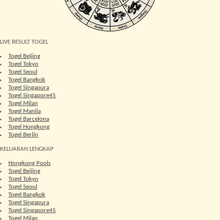
LIVE RESULT TOGEL
Togel Beijing
Togel Tokyo
Togel Seoul
Togel Bangkok
Togel Singapura
Togel Singapore45
Togel Milan
Togel Manila
Togel Barcelona
Togel Hongkong
Togel Berlin
KELUARAN LENGKAP
Hongkong Pools
Togel Beijing
Togel Tokyo
Togel Seoul
Togel Bangkok
Togel Singapura
Togel Singapore45
Togel Milan